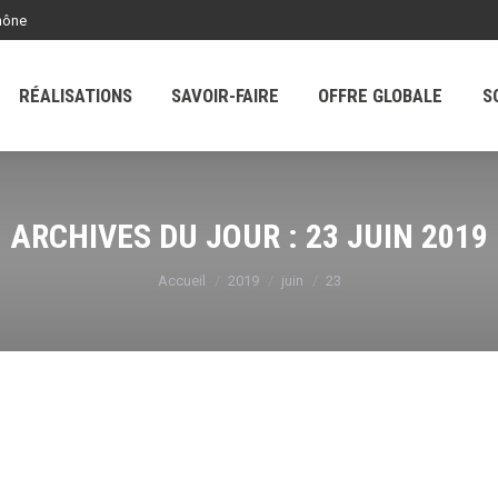
hône
SAVOIR-FAIRE
OFFRE GLOBALE
SOCIÉTÉ
RÉALISATIONS
SAVOIR-FAIRE
OFFRE GLOBALE
S
ARCHIVES DU JOUR :
23 JUIN 2019
Vous êtes ici :
Accueil
2019
juin
23