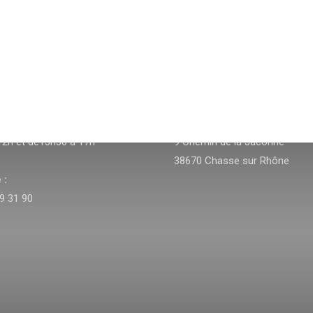
ADRESSE
undi au Vendredi :
ZAC des Platières,
12h et de13h30 à 17h
9 Chemin de la Jaconne
38670 Chasse sur Rhône
 :
9 31 90