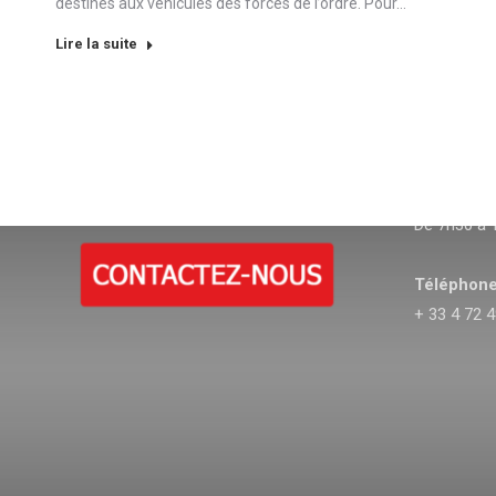
destinés aux véhicules des forces de l’ordre. Pour…
Lire la suite
CONTACT
HORAIRES
Ouvert du L
De 7h30 à 
Téléphone
+ 33 4 72 4