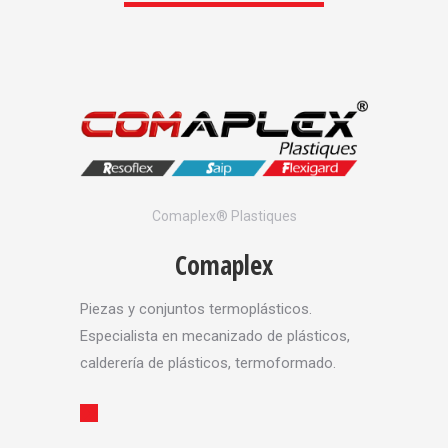
ues
Comaplex® Plastiques
Fl
Comaplex
Piezas y conjuntos termoplásticos.
Una mar
stico
Especialista en mecanizado de plásticos,
registr
res
calderería de plásticos, termoformado.
protect