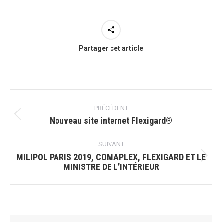
Partager cet article
Navigation
article
PRÉCÉDENT
Article
Nouveau site internet Flexigard®
précédent
SUIVANT
:
MILIPOL PARIS 2019, COMAPLEX, FLEXIGARD ET LE
Article
MINISTRE DE L’INTÉRIEUR
suivant
: