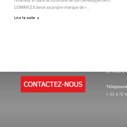
l’Intérieur et dans la continuité de son développement,
COMAPLEX lance sa propre marque de « …
Lire la suite
CONTACT
HORAIRES
Ouvert du L
De 7h30 à 
Téléphone
+ 33 4 72 4