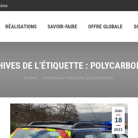
hône
SAVOIR-FAIRE
OFFRE GLOBALE
SOCIÉTÉ
RÉALISATIONS
SAVOIR-FAIRE
OFFRE GLOBALE
S
IVES DE L’ÉTIQUETTE :
POLYCARBO
Vous êtes ici :
Accueil
Articles avec l’étiquette "polycarbonate"
Juin
18
2021