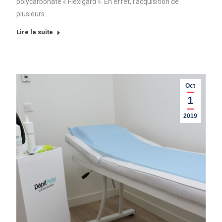
polycarbonate « Flexigard ». En effet, l’acquisition de
plusieurs…
Lire la suite
Oct
1
2019