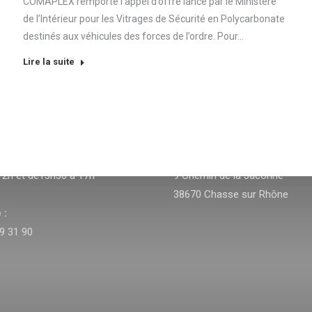
COMAPLEX remporte l’appel d’offre lancé par le Ministère
de l’Intérieur pour les Vitrages de Sécurité en Polycarbonate
destinés aux véhicules des forces de l’ordre. Pour…
Lire la suite
ADRESSE
undi au Vendredi :
ZAC des Platières,
12h et de13h30 à 17h
9 Chemin de la Jaconne
38670 Chasse sur Rhône
 :
9 31 90