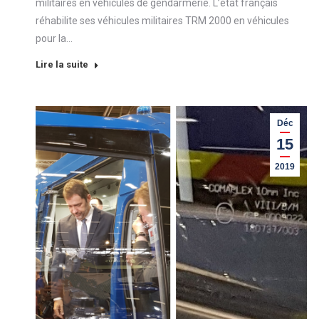
militaires en véhicules de gendarmerie. L’état français
réhabilite ses véhicules militaires TRM 2000 en véhicules
pour la…
Lire la suite
Déc
15
2019